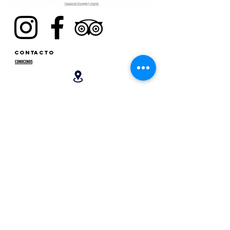
CONTACTO
CONOCENOS
DETENDERETE
C/SANTA CRUZ DE MARCENADO, 13. 28015, MADRID. ESPAÑA
METRO ARGÜELLES, SAN BERNARDO
CONTACTO@DETENDERETE.COM
910 747 536
MI CUENTA
MIS PEDIDOS
MIS DATOS
legal
TERMINOS, CONDICIONES Y AVISO LEGAL
PRIVACIDAD