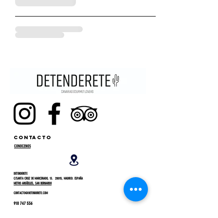
CONTACTO
CONOCENOS
DETENDERETE
C/SANTA CRUZ DE MARCENADO, 13. 28015, MADRID. ESPAÑA
METRO ARGÜELLES, SAN BERNARDO
CONTACTO@DETENDERETE.COM
910 747 536
MI CUENTA