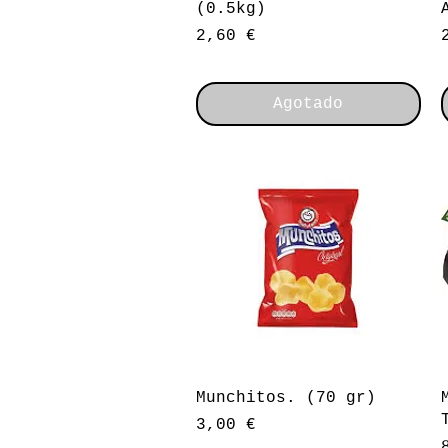
(0.5kg)
Precio
2,60 €
Agotado
Vista rápida
Munchitos. (70 gr)
Precio
3,00 €