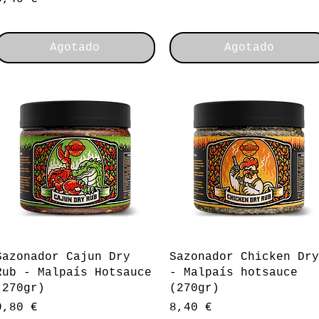
Agotado
Agotado
Vista rápida
Vista rápida
Sazonador Cajun Dry
Sazonador Chicken Dry
Rub - Malpaís Hotsauce
- Malpaís hotsauce
(270gr)
(270gr)
Precio
Precio
9,80 €
8,40 €