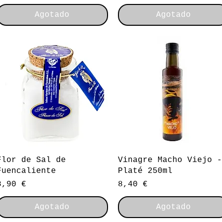
Agotado
Agotado
Vista rápida
Vista rápida
Flor de Sal de
Vinagre Macho Viejo -
Fuencaliente
Platé 250ml
Precio
Precio
8,90 €
8,40 €
Agotado
Agotado