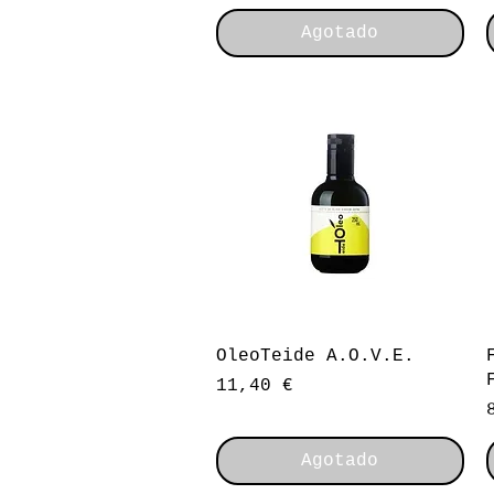
Agotado
Vista rápida
OleoTeide A.O.V.E.
Precio
11,40 €
Agotado