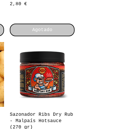
Precio
2,80 €
Agotado
Vista rápida
Sazonador Ribs Dry Rub
- Malpaís Hotsauce
(270 gr)