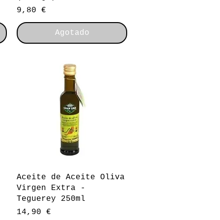
Precio
9,80 €
Agotado
Vista rápida
Aceite de Aceite Oliva
Virgen Extra -
Teguerey 250ml
Precio
14,90 €