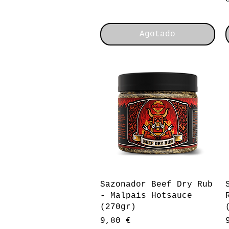
Agotado
Vista rápida
Sazonador Beef Dry Rub
- Malpais Hotsauce
(270gr)
Precio
9,80 €