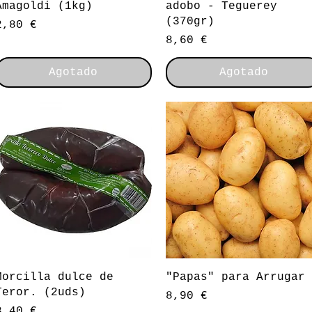
Amagoldi (1kg)
adobo - Teguerey
(370gr)
Precio
2,80 €
Precio
8,60 €
Agotado
Agotado
Vista rápida
Vista rápida
Morcilla dulce de
"Papas" para Arrugar
Teror. (2uds)
Precio
8,90 €
Precio
8,40 €