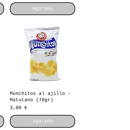
Agotado
Vista rápida
Munchitos al ajillo -
Matutano (70gr)
Precio
3,00 €
Agotado