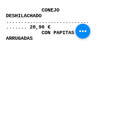
CONEJO
DESHILACHADO
............................
....... 20,90 €
CON PAPITAS
ARRUGADAS
VINITOS Y CERVEZAS
VIÑA NORTE TINTO .............. 18,90 €
TENERIFE
FLOR DE CHASNA, BL SECO ... 19,90 €
TENERIFE
DORADA PILSEN ................... 3,5 €
TROPICAL ........................ 3,5 €
DORADA ESPECIAL
................. 3,5 €
CONTACTO
CONOCENOS