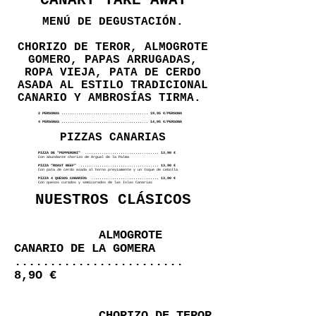
CANARY TAKE AWAY
MENÚ DE DEGUSTACIÓN.
CHORIZO DE TEROR, ALMOGROTE
GOMERO, PAPAS ARRUGADAS,
ROPA VIEJA, PATA DE CERDO
ASADA AL ESTILO TRADICIONAL
CANARIO Y AMBROSÍAS TIRMA.
2 PERSONAS ......................................... 19,95 €/PERSONA
4 PERSONAS ......................................... 14,95 €/PERSONA
PIZZAS CANARIAS
PIZZA DE "PEPPERONI" ................................... 13,90 €
Con abundante chorizo de Argual de la Palma
PIZZA "ROAST BEEF" ..................................... 13,90 €
Con pata de cerdo asada al horno previamente y un toque de cebolla
PIZZA 4 QUESOS CANARIOS ................................ 13,90 €
Con quesos curados y semicurados de las Islas Canarias
NUESTROS CLÁSICOS
ALMOGROTE
CANARIO DE LA GOMERA
........................
8,9O €
CHORIZO DE TEROR