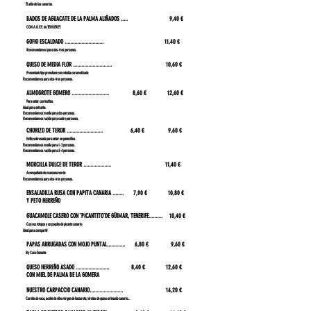
El atún de las canarias.
DADOS DE
AGUACATE DE LA PALMA
ALIÑADOS ..... 9,40 €
CON A.O.V.E. de TEGUEREY
GOFIO ESCALDADO ............................ 11,40 €
Recomendamos para dos-tres personas.
QUESO DE MEDIA FLOR ............................ 10,60 €
Presentado tipo provolone con cebolla caramelizada
Recomendamos para dos-tres personas.
ALMOGROTE GOMERO ........................... 8,60 € 12,60 €
Para untar con tostitas.
Ideal para entrante.
Recomendamos media para dos personas.
Recomendamos ración para cuatro personas.
​
CHORIZO DE TEROR .......................... 6,40 € 9,60 €
Estilo sobrasada para untar en panecillos.
Recomendamos media para 1-2 personas.
Recomendamos ración para 3-4 personas.
MORCILLA DULCE DE TEROR .................... 11,40 €
Acompañado de manzana verde
Recomendamos para dos-tres personas.
ENSALADILLA RUSA CON PAPITA CANARIA ........ 7,90
€ 10,80 €
Y PETO HERREÑO
GUACAMOLE CASERO CON ¨PICANTITO¨DE GÜIMAR, TENERIFE.......... 10,40 €
Con sus totopos y un poquito de picante canario
Ideal para compartir
PAPAS ARRUGADAS CON MOJO PUNTAL............. 6,80 € 9,60 €
By Caco Senante
QUESO HERREÑO ASADO ........................ 8,40 € 12,60 €
CON MIEL DE PALMA DE LA GOMERA
NUESTRO CARPACCIO CANARIO........................ 14,20 €
Carnita de vaca, aceite de oliva virgen de lanzarote, virutas de queso artesado canario...