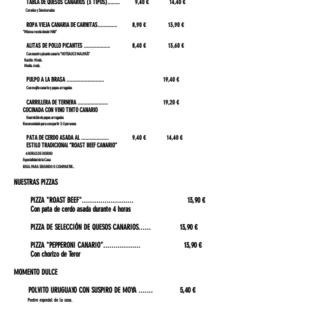
TABLA DE QUESOS CANARIOS (3 TIPOS)......... 9,40 € 14,40 €
Curados y Semicurados
​ ROPA VIEJA CANARIA DE CARNITAS.............. 8,90 € 13,90 €
“Misma receta desde 1940”
ALITAS DE POLLO PICANTES ................... 8,40 € 13,60 €
Con nuestro picante canario “HOTSAUCE MALPAÍS"
Ración. 10 uds.
Media. 6 uds.
PULPO A LA BRASA ........................... 19,40 €
Con mojito canario y papas arrugadas
CARRILLERA DE TE
RNERA ...................... 19,20 €
COCINADA CON VINO TINTO CANARIO
Guarnición de papas arrugadas
Recomendado para compartir 2-3 personas
PATA DE CERDO ASADA AL .................... 9,40 € 14,40 €
​ ESTILO TRADICIONAl “ROAST BEEF CANARIO”
4 HORAS DE HORNO
Especialidad de la Casa
.
IDEAL PARA SEGUNDO O COMPARTIR
​
NUESTRAS PIZZAS
PIZZA "ROAST BEEF"......................... 13,90 €
Con pata de cerdo asada durante 4 horas
PIZZA DE SELECCIÓN DE QUESOS CANARIOS...... 13,90 €
PIZZA "PEPPERONI CANARIO".................. 13,90 €
Con chorizo de Teror
MOM
ENTO DULCE
POLVI
TO URUGUAYO CON SUSPIRO DE MOYA .......
5,40 €
Postre especial de la casa.