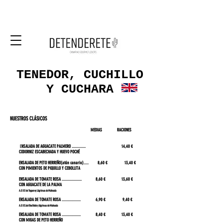
TENEDOR, CUCHILLO
Y CUCHARA
NUESTR
OS CLÁSICOS
MEDIAS RACIONES
E
NSALADA DE AGUACATE PALMERO .............. 14
,40 €
​
CODORNIZ
ESCABECHADA Y HUEVO POCHÉ
ENSALADA DE PETO HERREÑO(atún canario)..... 8,60 € 13,40 €
CON PIMIENTOS DE PIQUILLO Y CEBOLLITA
ENSALAD
A DE TOMATE ROSA .................... 8,60 € 13,60 €
CON AGUACA
TE DE LA PALMA
A.O.V.E de Teguerey Lágrimas de Malvasía
ENSALADA DE TOMATE ROSA ................... 6,90 € 9,40
€
A.O.V.E.de OleoTeide y lágrimas de Malvasía
ENSALADA DE TOMATE ROSA ................... 8,40 € 13,40 €
CON MIGAS DE PETO HERREÑO