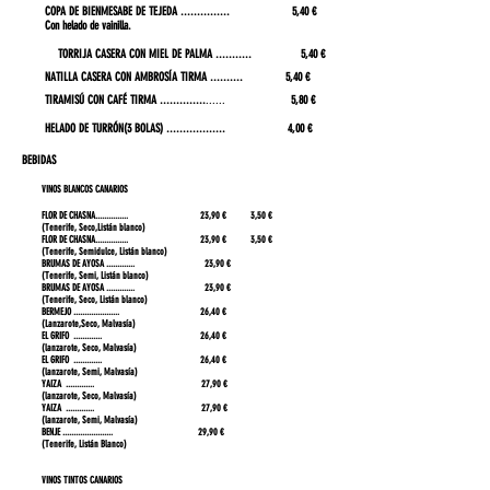
COPA DE BIENMESABE DE TEJEDA
...............
5,40 €
Con helado de vainilla.
TORRIJA CASERA CON MIEL DE PALMA ........... 5,40 €
NATILLA CASERA CON AMBROSÍA TIRMA .......... 5,40 €
TIRAMISÚ CON CAFÉ TIRMA
..............
......
5,80
€
HELADO DE TURRÓN(3 BOLAS) .................. 4,00 €
BEBI
DAS
VINOS BLANCOS CANARIOS
FLOR DE CHASNA............... 23,90 € 3,50 €
(Tenerife, Seco,Listán blanco)
FLOR DE CHASNA............... 23,90 € 3,50 €
(Tenerife, Semidulce, Listán blanco)
BRUMAS DE AYOSA ............. 23,90 €
(Tenerife, Semi, Listán blanco)
BRUMAS DE AYOSA ............. 23,90 €
(Tenerife, Seco, Listán blanco)
BERMEJO ..
................... 26,40 €
(Lanzarote,Seco, Malvasía)
EL GRIFO ............. 26,40 €
(lanzarote, Seco, Malvasía)
EL GRIFO ............. 26,40 €
(lanzarote, Semi, Malvasía)
YAIZA ............. 27,90 €
(lanzarote, Seco, Malvasía)
YAIZA ............. 27,90 €
(lanzarote, Semi, Malvasía)
BENJE ....................... 29,90 €
(Tenerife, Listán Blanco)
VINOS TINTOS CANARIOS