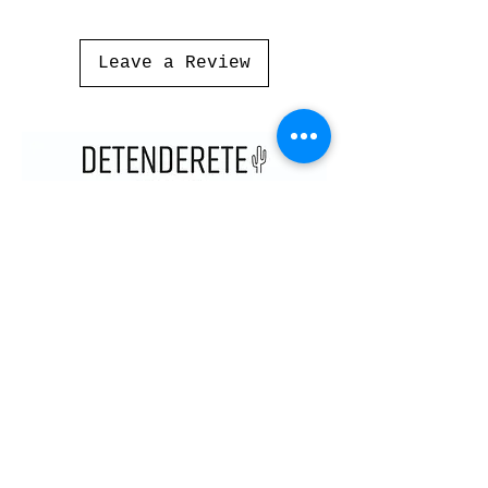
Leave a Review
CONTACT
KNOW US
STOP
C/SANTA CRUZ DE MARCENADO,
13. 28015
, MADRID. SPAIN
METRO ARGÜELLES, SAN BERNARDO
CONTACT@DETENDERETE.COM
910 747 536
MY
ACCOUNT