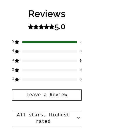
Reviews
5.0
Rated 5 out of 5 stars.
5
2
4
0
3
0
2
0
1
0
Leave a Review
All stars, Highest
rated