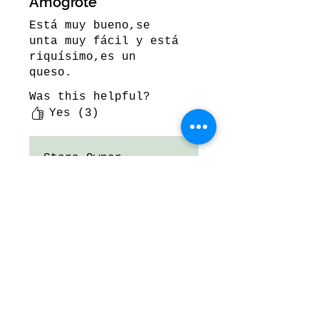
Amogrote
Está muy bueno,se
unta muy fácil y está
riquísimo,es un
queso.
Was this helpful?
Yes (3)
Store Owner
•
Feb 27, 2024
Muchísimas gracias
por tu reseña! :)