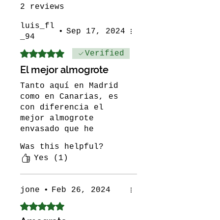
2 reviews
luis_fl
•
Sep 17, 2024
_94
Rated 5 out of 5 stars.
Verified
El mejor almogrote
Tanto aquí en Madrid
como en Canarias, es
con diferencia el
mejor almogrote
envasado que he
probado. Como el que
Was this helpful?
ponen en
Yes (1)
restaurantes. Sabor
delicioso y textura
untuosa. Maravilla,
jone
•
Feb 26, 2024
siempre en mi nevera.
Rated 5 out of 5 stars.