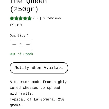
The Queen
(250gr)
Rating is 5.0 out of five stars based on 2 reviews
5.0 | 2 reviews
Price
€9.80
Quantity
*
Out of Stock
Notify When Available
A starter made from highly
cured cheeses to spread
with rolls.
Typical of La Gomera. 250
grams.